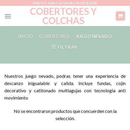
Skip
ENVIOS GRATIS APARTIR DE $2000
COBERTORES Y
to
COLCHAS
content
INICIO
/
COBERTORES
/
JUEGO NEVADO
FILTRAR
Nuestros juego nevado, podras tener una experiencia de
descanzo inigualable y calida. Incluye fundas, cojin
decorativo y catitonado multiagujas con tecnologia anti
movimiento
No se encontraron productos que concuerden con la
selección.