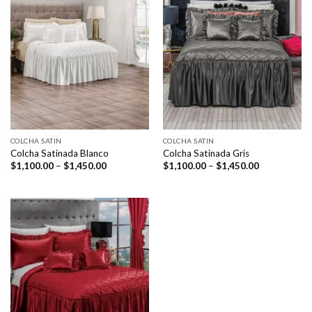
COLCHA SATIN
COLCHA SATIN
Colcha Satinada Blanco
Colcha Satinada Gris
Price
Price
$
1,100.00
–
$
1,450.00
$
1,100.00
–
$
1,450.00
range:
range:
$1,100.00
$1,100.00
through
through
$1,450.00
$1,450.00