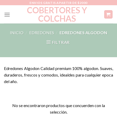
Skip
ENVIOS GRATIS APARTIR DE $2000
COBERTORES Y
to
COLCHAS
content
INICIO
/
EDREDONES
/
EDREDONES ALGODON
FILTRAR
Edredones Algodon Calidad premium 100% algodon. Suaves,
duraderos, frescos y comodos, idealdes para cualquier epoca
del año.
No se encontraron productos que concuerden con la
selección.