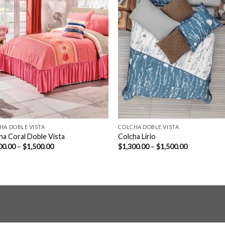
HA DOBLE VISTA
COLCHA DOBLE VISTA
ha Coral Doble Vista
Colcha Lirio
Price
Price
00.00
–
$
1,500.00
$
1,300.00
–
$
1,500.00
range:
range:
$1,300.00
$1,300.00
through
through
$1,500.00
$1,500.00