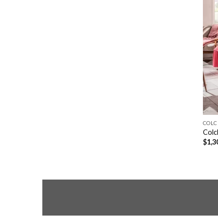
COLC
Colc
$
1,3