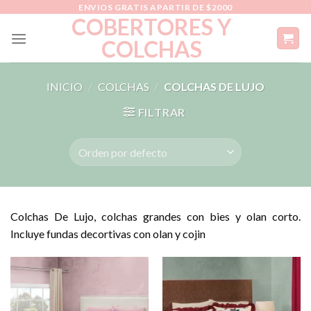
Skip
ENVIOS GRATIS APARTIR DE $2000
COBERTORES Y
to
COLCHAS
content
INICIO
/
COLCHAS
/
COLCHAS DE LUJO
FILTRAR
Colchas De Lujo, colchas grandes con bies y olan corto.
Incluye fundas decortivas con olan y cojin