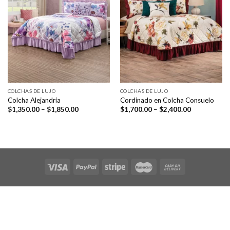
COLCHAS DE LUJO
COLCHAS DE LUJO
Colcha Alejandria
Cordinado en Colcha Consuelo
Price
Price
$
1,350.00
–
$
1,850.00
$
1,700.00
–
$
2,400.00
range:
range:
$1,350.00
$1,700.00
through
through
$1,850.00
$2,400.00