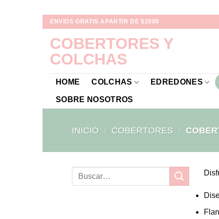
Skip
ENVIOS GRATIS APARTIR DE $2000
to
COBERTORES Y
content
COLCHAS
HOME
COLCHAS
EDREDONES
SOBRE NOSOTROS
INICIO
/
COBERTORES
/
COBERT
Disf
Dise
Flan