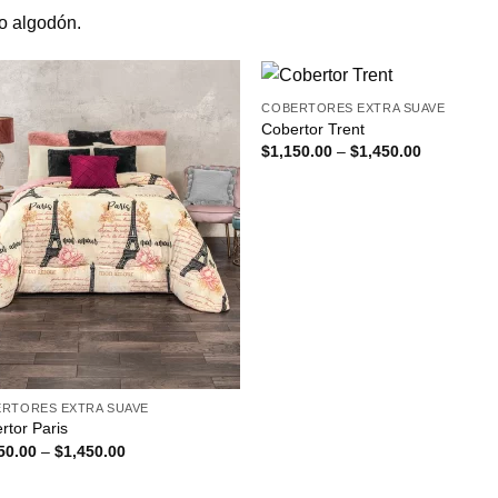
o algodón.
COBERTORES EXTRA SUAVE
Cobertor Trent
Price
$
1,150.00
–
$
1,450.00
range:
$1,150.00
through
$1,450.00
RTORES EXTRA SUAVE
rtor Paris
Price
50.00
–
$
1,450.00
range:
$1,150.00
through