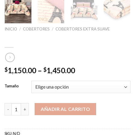
INICIO
/
COBERTORES
/
COBERTORES EXTRA SUAVE
Cobertor Paris
Price
1,150.00
–
1,450.00
$
$
range:
$1,150.00
Tamaño
through
$1,450.00
Cobertor Paris cantidad
AÑADIR AL CARRITO
SKU:
N/D